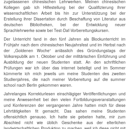
zugelassenen chinesischen Lehrwerken. Meinen chinesischen
Kollegen gab ich Hilfestellung bei der Qualifizierung ihrer
wissenschaftlichen Arbeit bis hin zur Unterstützung bei der
Erstellung ihrer Dissertation durch Beschaffung von Literatur aus
deutschen Bibliotheken, bei der Entwicklung neuer
Sprachlehrwerke sowie bei Test-Daf-Vorbereitungskursen.
Der Unterricht fand in den fünf Jahren als Blockunterricht im
Frühjahr nach dem chinesischen Neujahrsfest und im Herbst nach
der „Goldenen Woche“ anlässlich des Gründungstags der
Volksrepublik am 1. Oktober und der militärischen Einführung und
Ausbildung der neuen Studenten statt. An den schriftlichen
Prüfungen war ich über das internet beteiligt und im Sommer
kümmerte ich mich jeweils um meine Studenten des zweiten
Studienjahres, die nach meiner Vorbereitung auf die summer
school nach Berlin gekommen waren.
Jahrelanges Korrekturlesen einschlägiger Veröffentlichungen und
meine Anwesenheit bei den vielen Fortbildungsveranstaltungen
und Konferenzen der vergangenen Jahre hatten mich für diese
Lehrtätigkeiten fit gemacht. Das sahen meine Studenten
offensichtlich genauso. Ich hatte sie gebeten hatte, mir zum
Abschied nicht wie üblich Geschenke aus der elterlichen
landwirtschaftlichen Produktion zu machen, weil ich diese nicht mit