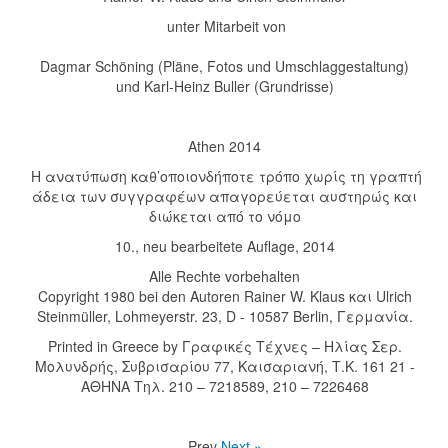
unter Mitarbeit von
Dagmar Schöning (Pläne, Fotos und Umschlaggestaltung)
und Karl-Heinz Buller (Grundrisse)
Athen 2014
Η ανατύπωση καθ’οποιονδήποτε τρόπο χωρίς τη γραπτή
άδεια των συγγραφέων απαγορεύεται αυστηρώς και
διώκεται από το νόμο
10., neu bearbeitete Auflage, 2014
Alle Rechte vorbehalten
Copyright 1980 bei den Autoren Rainer W. Klaus και Ulrich
Steinmüller, Lohmeyerstr. 23, D - 10587 Berlin, Γερμανία.
Printed in Greece by Γραφικές Τέχνες – Ηλίας Σερ.
Μολυνδρής, Συβρισαρίου 77, Καισαριανή, Τ.Κ. 161 21 -
ΑΘΗΝΑ Τηλ. 210 – 7218589, 210 – 7226468
Prev
Next »